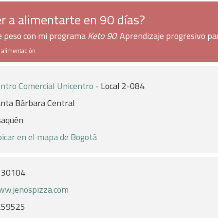
r a alimentarte en 90 días?
de peso con mi programa
Keto 90
. Aprendizaje progresivo pa
e alimentación
ntro Comercial Unicentro
- Local 2-084
nta Bárbara Central
saquén
icar en el mapa de Bogotá
130104
w.jenospizza.com
259525