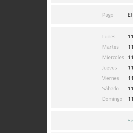
Pago
Ef
Lunes
11
Martes
11
Miercoles
11
Jueves
11
Viernes
11
Sábado
11
Domingo
11
Se