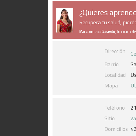
¿Quieres aprende
Recupera tu salud, pier
Mariaximena Garavito
, tu coach d
Dirección
Ce
Barrio
Sa
Localidad
U
Mapa
Ub
Teléfono
2
Sitio
ww
Domicilios
4