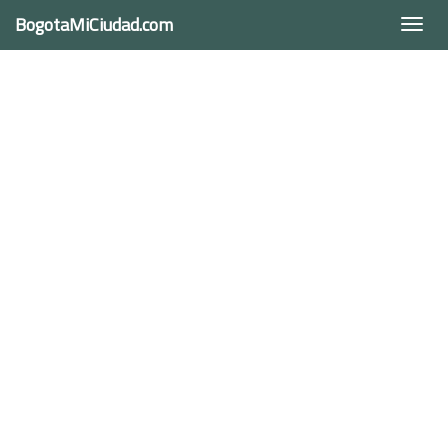
BogotaMiCiudad.com
Togg
navi