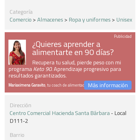
Categoría
Comercio
>
Almacenes
>
Ropa y uniformes
>
Unisex
Publicidad
¿Quieres aprender a
alimentarte en 90 días?
Recupera tu salud, pierde peso con mi
programa
Keto 90
. Aprendizaje progresivo para
resultados garantizados.
Más información
Mariaximena Garavito
, tu coach de alimentación
Dirección
Centro Comercial Hacienda Santa Bárbara
- Local
D111-2
Barrio