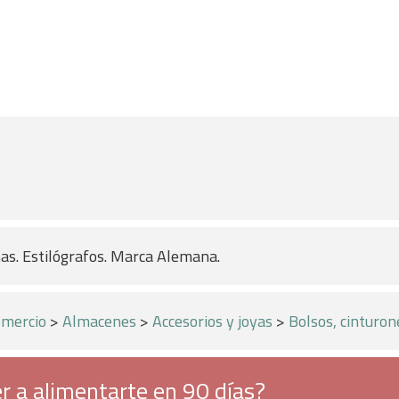
as. Estilógrafos. Marca Alemana.
mercio
>
Almacenes
>
Accesorios y joyas
>
Bolsos, cinturon
r a alimentarte en 90 días?