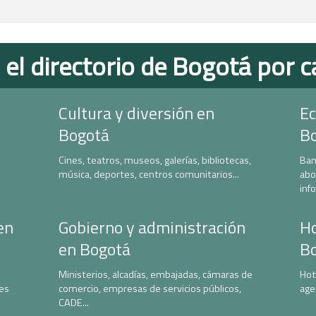
 el directorio de Bogotá por c
Cultura y diversión en
Ec
Bogotá
B
Cines, teatros, museos, galerías, bibliotecas,
Ban
música, deportes, centros comunitarios...
abo
inf
en
Gobierno y administración
Ho
en Bogotá
B
Ministerios, alcadías, embajadas, cámaras de
Hot
nes
comercio, empresas de servicios públicos,
age
CADE...