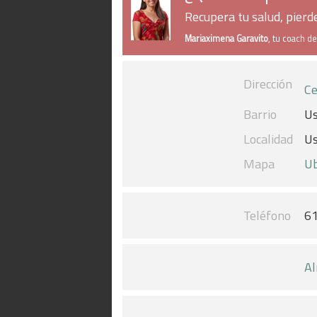
Recupera tu salud, pier
Mariaximena Garavito
, tu coach d
Dirección
Ce
Barrio
U
Localidad
U
Mapa
Ub
Teléfono
6
Al