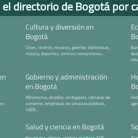
 el directorio de Bogotá por c
Cultura y diversión en
Ec
Bogotá
B
Cines, teatros, museos, galerías, bibliotecas,
Ban
música, deportes, centros comunitarios...
abo
inf
en
Gobierno y administración
Ho
en Bogotá
B
Ministerios, alcadías, embajadas, cámaras de
Hot
nes
comercio, empresas de servicios públicos,
age
CADE...
Salud y ciencia en Bogotá
So
Hospitales, clínicas, centros médicos, EPS,
Aso