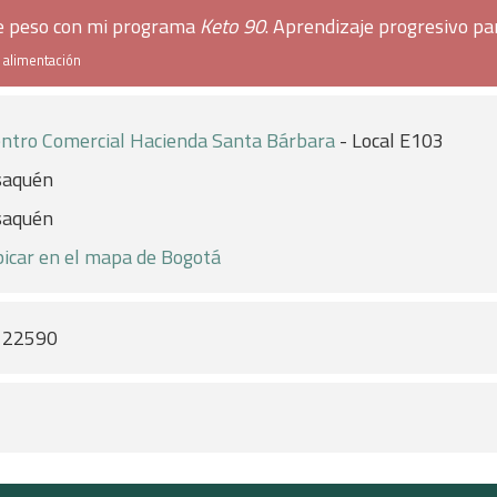
de peso con mi programa
Keto 90
. Aprendizaje progresivo pa
e alimentación
ntro Comercial Hacienda Santa Bárbara
- Local E103
saquén
saquén
icar en el mapa de Bogotá
122590