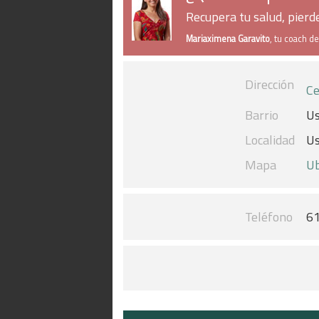
Recupera tu salud, pier
Mariaximena Garavito
, tu coach d
Dirección
Ce
Barrio
U
Localidad
U
Mapa
Ub
Teléfono
6