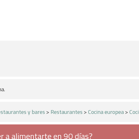
na.
staurantes y bares
>
Restaurantes
>
Cocina europea
>
Coci
r a alimentarte en 90 días?