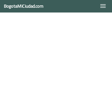
BogotaMiCiudad.com
Togg
navi