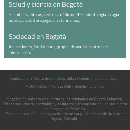
Salud y ciencia en Bogotá
Hospitales, clínicas, centros médicos, EPS, odontología, cirugía
estética, salud prepagada, veterinarios...
Sociedad en Bogotá
Asociaciones, fundaciones, grupos de ayuda, centros de
información...
Contáctanos
•
Política de confidencialidad
•
Condiciones de utilización
© 2007-2026 - Maneva Web - Bogotá - Colombia
casinoluck.ca
BogotaMiCiudad.com es el portal de los habitantes de Bogotá, Colombia.
Ofrece servicios de proximidad y de información concreta a quien vive o pasa
por la capital de Colombia.
Propone una visión positiva y activa sin embargo realista del diario vivir en
Bogotá, Colombia.