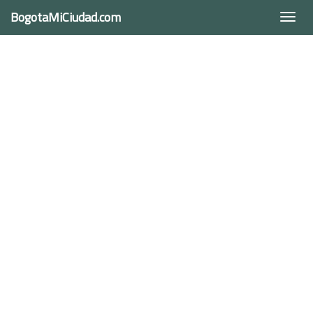
BogotaMiCiudad.com
Togg
navi