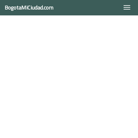
BogotaMiCiudad.com
Togg
navi