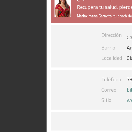
Recupera tu salud, pier
Mariaximena Garavito
, tu coach d
Dirección
Ca
Barrio
Ar
Localidad
Ci
Teléfono
7
Correo
bi
Sitio
ww