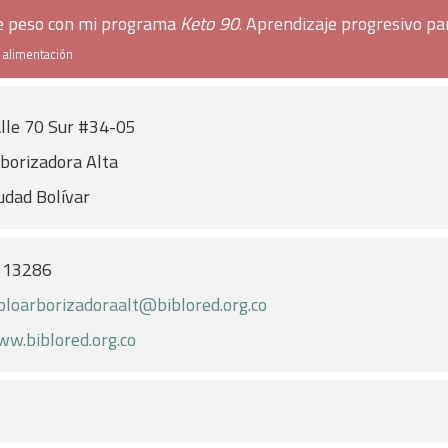
de peso con mi programa
Keto 90
. Aprendizaje progresivo pa
e alimentación
lle 70 Sur #34-05
borizadora Alta
udad Bolívar
313286
bloarborizadoraalt@biblored.org.co
w.biblored.org.co