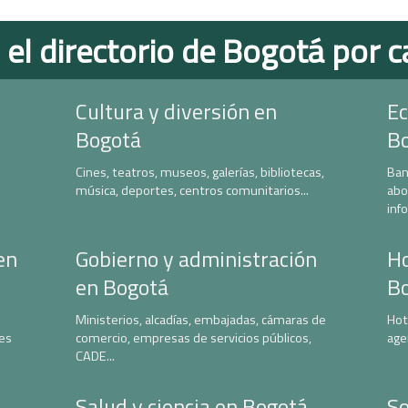
 el directorio de Bogotá por c
Cultura y diversión en
Ec
Bogotá
B
Cines, teatros, museos, galerías, bibliotecas,
Ban
música, deportes, centros comunitarios...
abo
inf
en
Gobierno y administración
Ho
en Bogotá
B
Ministerios, alcadías, embajadas, cámaras de
Hot
nes
comercio, empresas de servicios públicos,
age
CADE...
Salud y ciencia en Bogotá
So