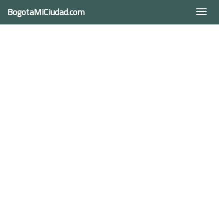
BogotaMiCiudad.com
Togg
navi