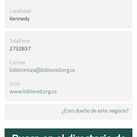
Localidad
Kennedy
Teléfono
2732837
Correo
biblotimiza@biblored.org.co
Sitio
www.biblored.org.co
¿Eres dueño de este negocio?