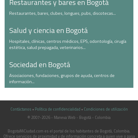
Restaurantes y bares en Bogotá
Restaurantes, bares, clubes, longues, pubs, discotecas...
Salud y ciencia en Bogotá
Hospitales, clínicas, centros médicos, EPS, odontología, cirugía
estética, salud prepagada, veterinarios...
Sociedad en Bogotá
Asociaciones, fundaciones, grupos de ayuda, centros de
información...
Contáctanos
•
Política de confidencialidad
•
Condiciones de utilización
© 2007-2026 - Maneva Web - Bogotá - Colombia
casinoluck.ca
BogotaMiCiudad.com es el portal de los habitantes de Bogotá, Colombia.
Ofrece servicios de proximidad y de información concreta a quien vive o pasa