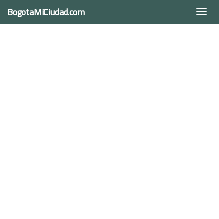
BogotaMiCiudad.com
Togg
navi