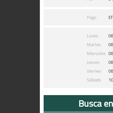
Pago
Ef
Lunes
08
Martes
08
Miercoles
08
Jueves
08
Viernes
08
Sábado
10
Busca en