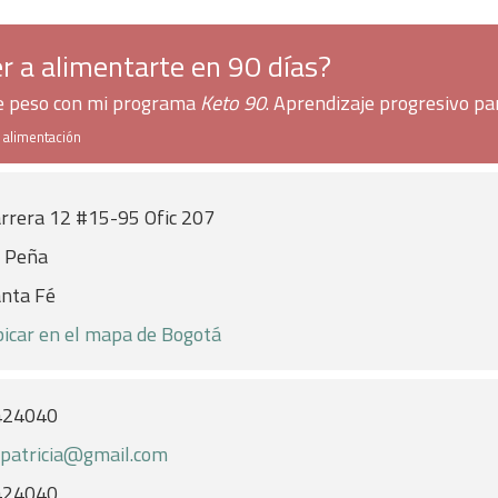
r a alimentarte en 90 días?
de peso con mi programa
Keto 90
. Aprendizaje progresivo pa
e alimentación
rrera 12 #15-95 Ofic 207
 Peña
nta Fé
icar en el mapa de Bogotá
424040
patricia@gmail.com
424040