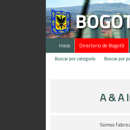
Inicio
Directorio de Bogotá
Buscar por categoría
Buscar por pa
A & A 
Somos fabrica