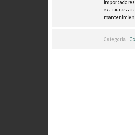
importadores 
exámenes audi
mantenimiento
Categoría
Co