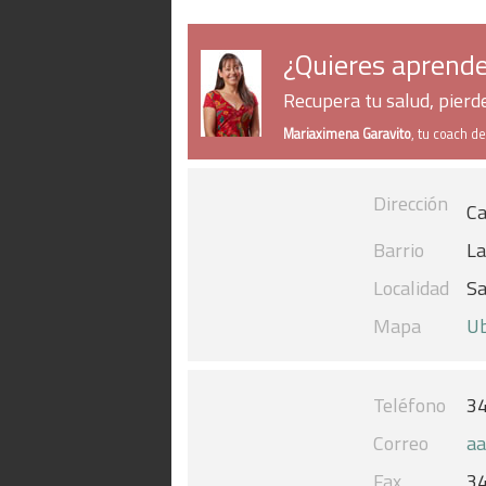
¿Quieres aprende
Recupera tu salud, pier
Mariaximena Garavito
, tu coach d
Dirección
Ca
Barrio
La
Localidad
Sa
Mapa
Ub
Teléfono
3
Correo
aa
Fax
3