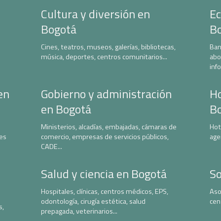
Cultura y diversión en
Ec
Bogotá
B
Cines, teatros, museos, galerías, bibliotecas,
Ban
música, deportes, centros comunitarios...
abo
inf
en
Gobierno y administración
Ho
en Bogotá
B
Ministerios, alcadías, embajadas, cámaras de
Hot
nes
comercio, empresas de servicios públicos,
age
CADE...
Salud y ciencia en Bogotá
So
Hospitales, clínicas, centros médicos, EPS,
Aso
odontología, cirugía estética, salud
cen
s,
prepagada, veterinarios...