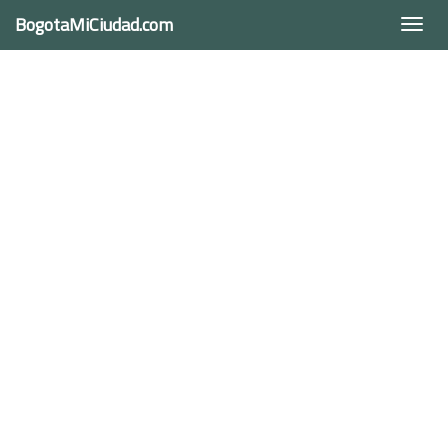
BogotaMiCiudad.com
Togg
navi