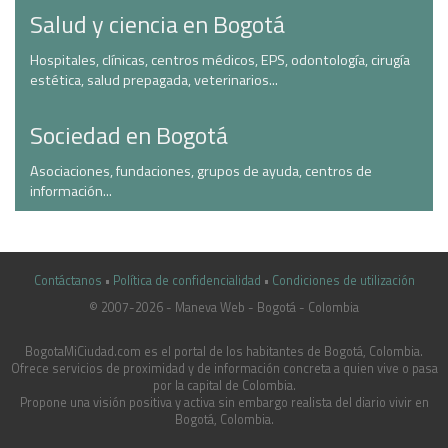
Salud y ciencia en Bogotá
Hospitales, clínicas, centros médicos, EPS, odontología, cirugía
estética, salud prepagada, veterinarios...
Sociedad en Bogotá
Asociaciones, fundaciones, grupos de ayuda, centros de
información...
Contáctanos
•
Política de confidencialidad
•
Condiciones de utilización
© 2007-2026 - Maneva Web - Bogotá - Colombia
casinoluck.ca
BogotaMiCiudad.com es el portal de los habitantes de Bogotá, Colombia.
Ofrece servicios de proximidad y de información concreta a quien vive o pasa
por la capital de Colombia.
Propone una visión positiva y activa sin embargo realista del diario vivir en
Bogotá, Colombia.