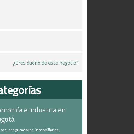
¿Eres dueño de este negocio?
ategorías
onomía e industria en
ogotá
cos, aseguradoras, inmobiliarias,