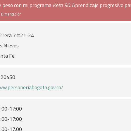
de peso con mi programa
Keto 90
. Aprendizaje progresivo pa
e alimentación
rrera 7 #21-24
s Nieves
nta Fé
820450
w.personeriabogota.gov.co/
:00-17:00
:00-17:00
:00-17:00