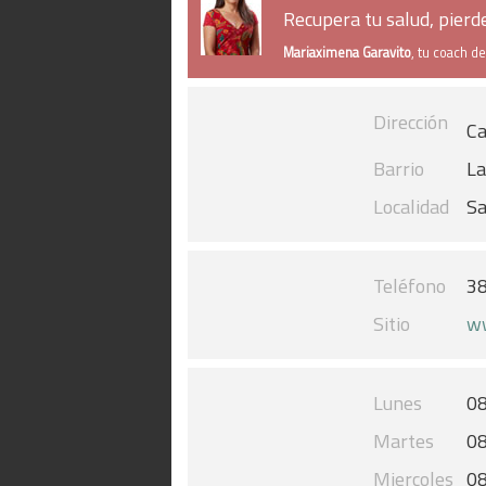
Recupera tu salud, pier
Mariaximena Garavito
, tu coach d
Dirección
Ca
Barrio
La
Localidad
Sa
Teléfono
3
Sitio
ww
Lunes
08
Martes
08
Miercoles
08