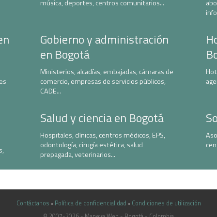
música, deportes, centros comunitarios...
abo
inf
en
Gobierno y administración
Ho
en Bogotá
B
Ministerios, alcadías, embajadas, cámaras de
Hot
nes
comercio, empresas de servicios públicos,
age
CADE...
Salud y ciencia en Bogotá
So
Hospitales, clínicas, centros médicos, EPS,
Aso
odontología, cirugía estética, salud
cen
s,
prepagada, veterinarios...
Contáctanos
•
Política de confidencialidad
•
Condiciones de utilización
© 2007-2026 - Maneva Web - Bogotá - Colombia