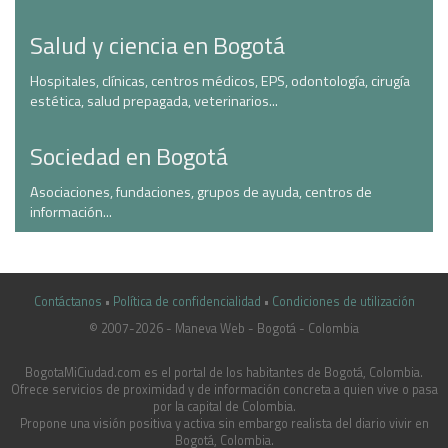
Salud y ciencia en Bogotá
Hospitales, clínicas, centros médicos, EPS, odontología, cirugía
estética, salud prepagada, veterinarios...
Sociedad en Bogotá
Asociaciones, fundaciones, grupos de ayuda, centros de
información...
Contáctanos
•
Política de confidencialidad
•
Condiciones de utilización
© 2007-2026 - Maneva Web - Bogotá - Colombia
casinoluck.ca
BogotaMiCiudad.com es el portal de los habitantes de Bogotá, Colombia.
Ofrece servicios de proximidad y de información concreta a quien vive o pasa
por la capital de Colombia.
Propone una visión positiva y activa sin embargo realista del diario vivir en
Bogotá, Colombia.