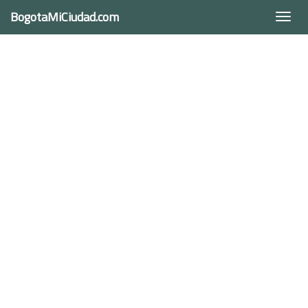
BogotaMiCiudad.com
Togg
navi