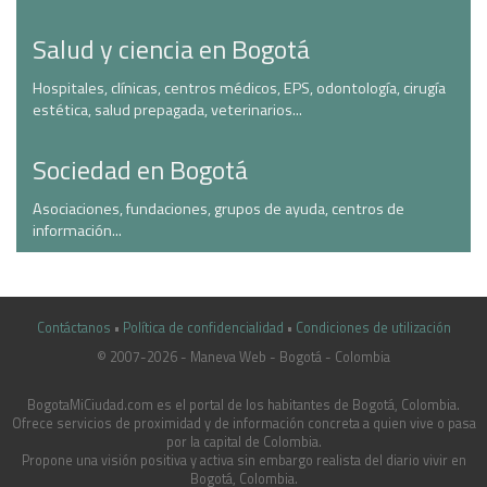
Salud y ciencia en Bogotá
Hospitales, clínicas, centros médicos, EPS, odontología, cirugía
estética, salud prepagada, veterinarios...
Sociedad en Bogotá
Asociaciones, fundaciones, grupos de ayuda, centros de
información...
Contáctanos
•
Política de confidencialidad
•
Condiciones de utilización
© 2007-2026 - Maneva Web - Bogotá - Colombia
casinoluck.ca
BogotaMiCiudad.com es el portal de los habitantes de Bogotá, Colombia.
Ofrece servicios de proximidad y de información concreta a quien vive o pasa
por la capital de Colombia.
Propone una visión positiva y activa sin embargo realista del diario vivir en
Bogotá, Colombia.