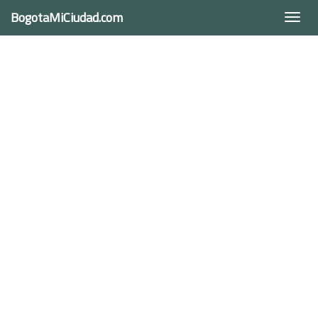
BogotaMiCiudad.com
Togg
navi