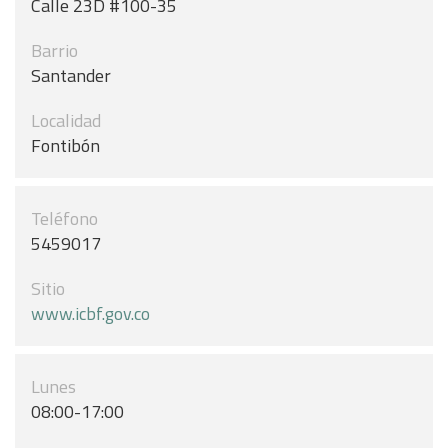
Calle 23D #100-35
Barrio
Santander
Localidad
Fontibón
Teléfono
5459017
Sitio
www.icbf.gov.co
Lunes
08:00-17:00