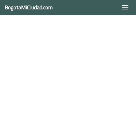
BogotaMiCiudad.com
Togg
navi