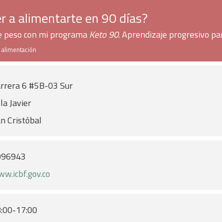
r a alimentarte en 90 días?
de peso con mi programa
Keto 90
. Aprendizaje progresivo pa
e alimentación
rrera 6 #5B-03 Sur
lla Javier
n Cristóbal
096943
w.icbf.gov.co
:00-17:00