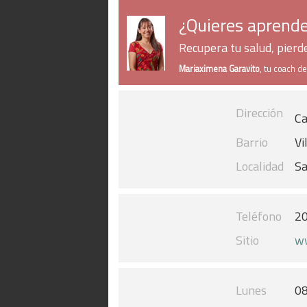
¿Quieres aprende
Recupera tu salud, pier
Mariaximena Garavito
, tu coach d
Dirección
Ca
Barrio
Vi
Localidad
Sa
Teléfono
2
Sitio
ww
Lunes
08