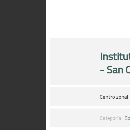
Instit
- San 
Centro zonal 
Categoría
So