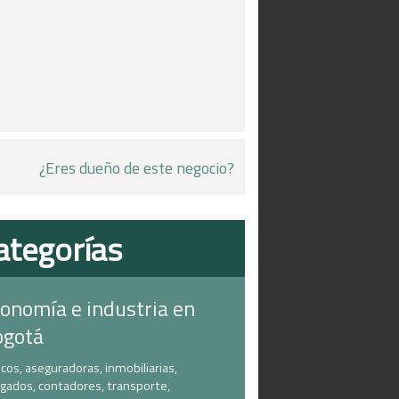
¿Eres dueño de este negocio?
ategorías
onomía e industria en
ogotá
cos, aseguradoras, inmobiliarias,
gados, contadores, transporte,