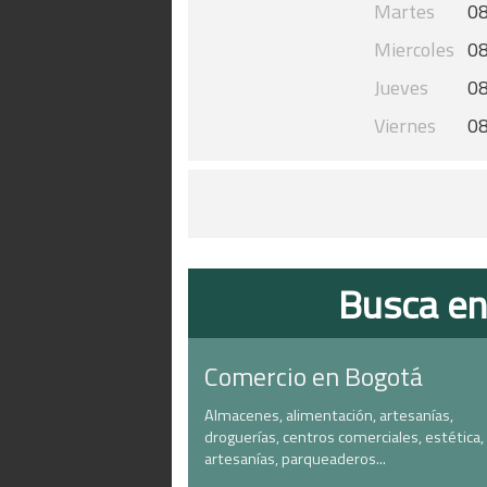
Martes
08
Miercoles
08
Jueves
08
Viernes
08
Busca en
Comercio en Bogotá
Almacenes, alimentación, artesanías,
droguerías, centros comerciales, estética,
artesanías, parqueaderos...