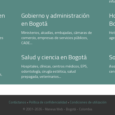
inf
en
Gobierno y administración
Ho
en Bogotá
B
Ministerios, alcadías, embajadas, cámaras de
Hot
nes
comercio, empresas de servicios públicos,
age
CADE...
Salud y ciencia en Bogotá
So
Hospitales, clínicas, centros médicos, EPS,
Aso
odontología, cirugía estética, salud
cen
s,
prepagada, veterinarios...
Contáctanos
•
Política de confidencialidad
•
Condiciones de utilización
© 2007-2026 - Maneva Web - Bogotá - Colombia