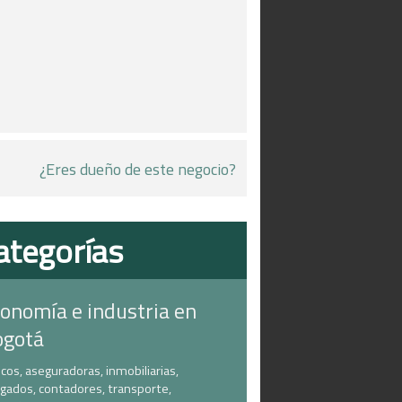
¿Eres dueño de este negocio?
ategorías
onomía e industria en
ogotá
cos, aseguradoras, inmobiliarias,
gados, contadores, transporte,