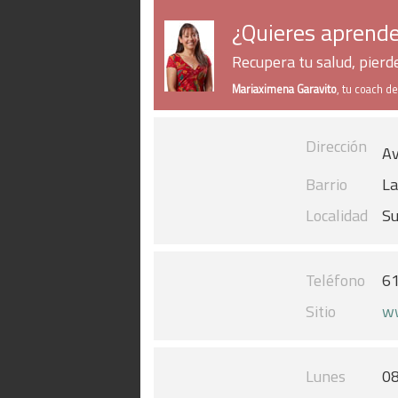
¿Quieres aprende
Recupera tu salud, pier
Mariaximena Garavito
, tu coach d
Dirección
Av
Barrio
La
Localidad
S
Teléfono
6
Sitio
ww
Lunes
08