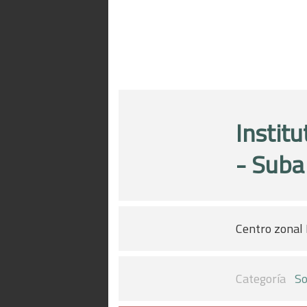
Instit
- Suba
Centro zonal 
Categoría
So