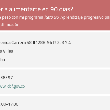
r a alimentarte en 90 días?
de peso con mi programa
Keto 90
. Aprendizaje progresivo pa
e alimentación
enida Carrera 58 #128B-94 P. 2, 3 Y 4
s Villas
uba
138597
w.icbf.gov.co
:00-17:00