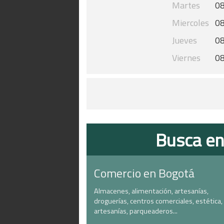
Martes
08
Miercoles
08
Jueves
08
Viernes
08
Busca en
Comercio en Bogotá
Almacenes, alimentación, artesanías,
droguerías, centros comerciales, estética,
artesanías, parqueaderos...