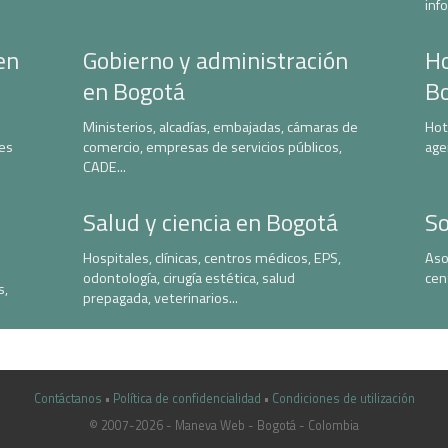
inf
en
Gobierno y administración
Ho
en Bogotá
B
Ministerios, alcadías, embajadas, cámaras de
Hot
nes
comercio, empresas de servicios públicos,
age
CADE...
Salud y ciencia en Bogotá
So
Hospitales, clínicas, centros médicos, EPS,
Aso
odontología, cirugía estética, salud
cen
s,
prepagada, veterinarios...
Contáctanos
•
Política de confidencialidad
•
Condiciones de utilización
© 2007-2026 - Maneva Web - Bogotá - Colombia