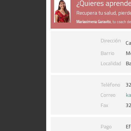
¿Quieres aprende
Recupera tu salud, pier
Mariaximena Garavito
, tu coach d
Dirección
Ca
Barrio
M
Localidad
Ba
Teléfono
3
Correo
ka
Fax
3
Pago
Ef