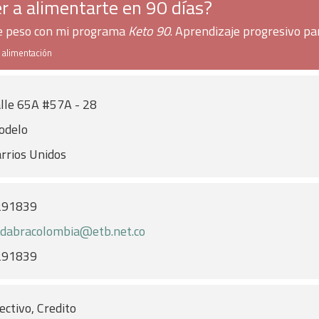
r a alimentarte en 90 días?
de peso con mi programa
Keto 90
. Aprendizaje progresivo pa
e alimentación
lle 65A #57A - 28
odelo
rrios Unidos
291839
dabracolombia@etb.net.co
291839
ectivo, Credito