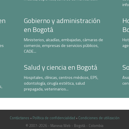
inf
en
Gobierno y administración
Ho
en Bogotá
B
Ministerios, alcadías, embajadas, cámaras de
Hot
nes
comercio, empresas de servicios públicos,
age
CADE...
Salud y ciencia en Bogotá
So
Hospitales, clínicas, centros médicos, EPS,
Aso
odontología, cirugía estética, salud
cen
s,
prepagada, veterinarios...
Contáctanos
•
Política de confidencialidad
•
Condiciones de utilización
© 2007-2026 - Maneva Web - Bogotá - Colombia