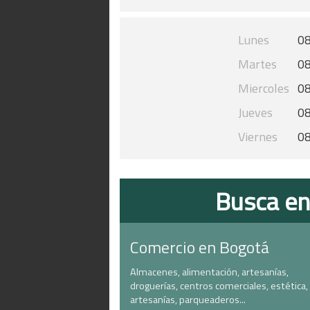
Lunes
08
Martes
08
Miercoles
08
Jueves
08
Viernes
08
Busca en
Comercio en Bogotá
Almacenes, alimentación, artesanías,
droguerías, centros comerciales, estética,
artesanías, parqueaderos...