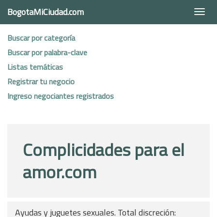
BogotaMiCiudad.com
Togg
navi
Buscar por categoría
Buscar por palabra-clave
Listas temáticas
Registrar tu negocio
Ingreso negociantes registrados
Complicidades para el
amor.com
Ayudas y juguetes sexuales. Total discreción: