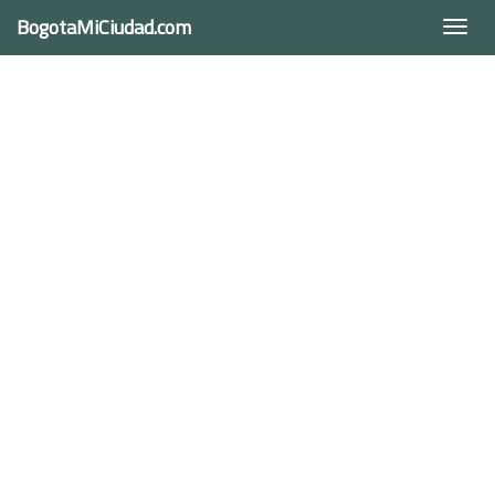
BogotaMiCiudad.com
Togg
navi