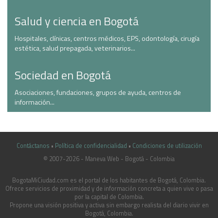
Salud y ciencia en Bogotá
Hospitales, clínicas, centros médicos, EPS, odontología, cirugía
estética, salud prepagada, veterinarios...
Sociedad en Bogotá
Asociaciones, fundaciones, grupos de ayuda, centros de
información...
Contáctanos
•
Política de confidencialidad
•
Condiciones de utilización
© 2007-2026 - Maneva Web - Bogotá - Colombia
casinoluck.ca
BogotaMiCiudad.com es el portal de los habitantes de Bogotá, Colombia.
Ofrece servicios de proximidad y de información concreta a quien vive o pasa
por la capital de Colombia.
Propone una visión positiva y activa sin embargo realista del diario vivir en
Bogotá, Colombia.