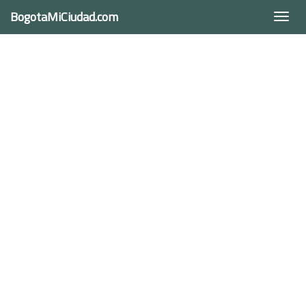
BogotaMiCiudad.com
Togg
navi