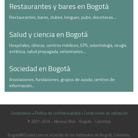
Restaurantes y bares en Bogotá
Restaurantes, bares, clubes, longues, pubs, discotecas...
Salud y ciencia en Bogotá
Hospitales, clínicas, centros médicos, EPS, odontología, cirugía
estética, salud prepagada, veterinarios...
Sociedad en Bogotá
Asociaciones, fundaciones, grupos de ayuda, centros de
información...
Contáctanos
•
Política de confidencialidad
•
Condiciones de utilización
© 2007-2026 - Maneva Web - Bogotá - Colombia
casinoluck.ca
BogotaMiCiudad.com es el portal de los habitantes de Bogotá, Colombia.