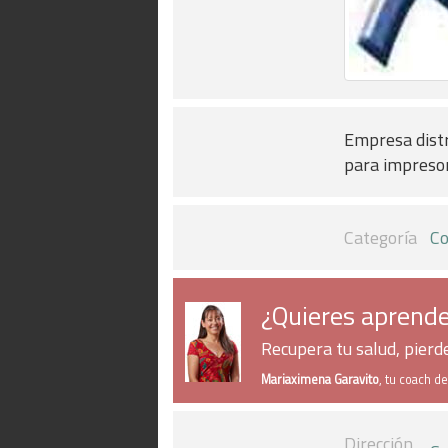
Empresa distri
para impreso
Categoría
Co
¿Quieres aprende
Recupera tu salud, pier
Mariaximena Garavito
, tu coach d
Dirección