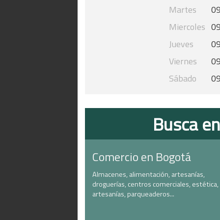
Martes
09
Miercoles
09
Jueves
09
Viernes
09
Sábado
09
Busca en
Comercio en Bogotá
Almacenes, alimentación, artesanías,
droguerías, centros comerciales, estética,
artesanías, parqueaderos...