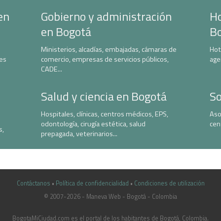
en
Gobierno y administración
Ho
en Bogotá
B
Ministerios, alcadías, embajadas, cámaras de
Hot
nes
comercio, empresas de servicios públicos,
age
CADE...
Salud y ciencia en Bogotá
So
Hospitales, clínicas, centros médicos, EPS,
Aso
odontología, cirugía estética, salud
cen
s,
prepagada, veterinarios...
Contáctanos
•
Política de confidencialidad
•
Condiciones de utilización
© 2007-2026 - Maneva Web - Bogotá - Colombia
casinoluck.ca
BogotaMiCiudad.com es el portal de los habitantes de Bogotá, Colombia.