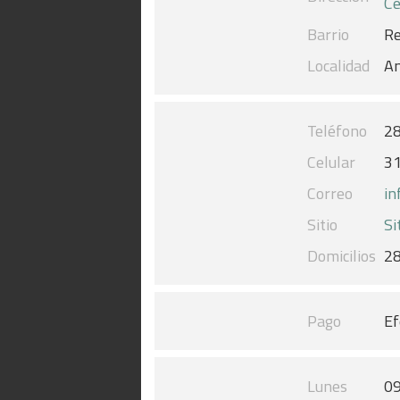
Ce
Barrio
Re
Localidad
An
Teléfono
2
Celular
3
Correo
in
Sitio
Si
Domicilios
2
Pago
Ef
Lunes
09