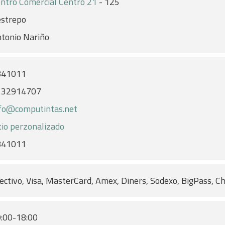
ntro Comercial Centro 21
- 125
strepo
tonio Nariño
841011
132914707
fo@computintas.net
tio perzonalizado
841011
ectivo, Visa, MasterCard, Amex, Diners, Sodexo, BigPass, C
:00-18:00