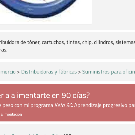
buidora de tóner, cartuchos, tintas, chip, cilindros, sistema
ras.
mercio
>
Distribuidoras y fábricas
>
Suministros para ofici
r a alimentarte en 90 días?
de peso con mi programa
Keto 90
. Aprendizaje progresivo pa
e alimentación