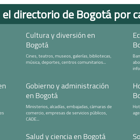
 el directorio de Bogotá por c
Cultura y diversión en
Ec
Bogotá
B
Cines, teatros, museos, galerías, bibliotecas,
Ban
música, deportes, centros comunitarios...
abo
inf
en
Gobierno y administración
Ho
en Bogotá
B
Ministerios, alcadías, embajadas, cámaras de
Hot
nes
comercio, empresas de servicios públicos,
age
CADE...
Salud y ciencia en Bogotá
So