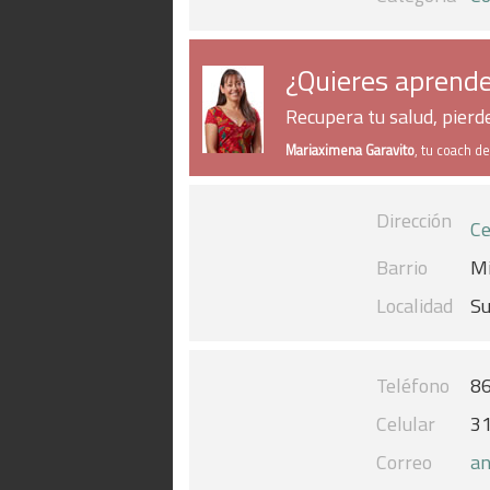
¿Quieres aprende
Recupera tu salud, pier
Mariaximena Garavito
, tu coach d
Dirección
Ce
Barrio
Mi
Localidad
S
Teléfono
8
Celular
3
Correo
an