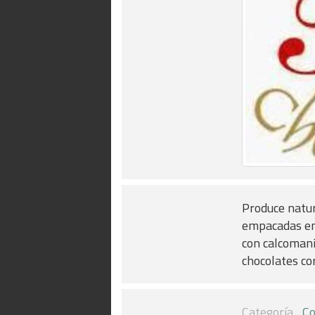
Produce natur
empacadas en 
con calcomaní
chocolates co
Categoría
Co