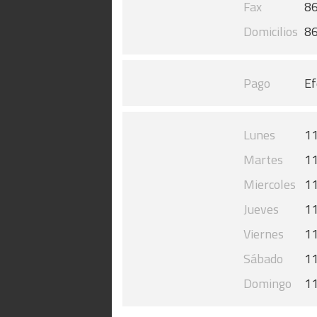
Fax
8
Domicilios
8
Pago
Ef
Lunes
11
Martes
11
Miercoles
11
Jueves
11
Viernes
11
Sábado
11
Domingo
11