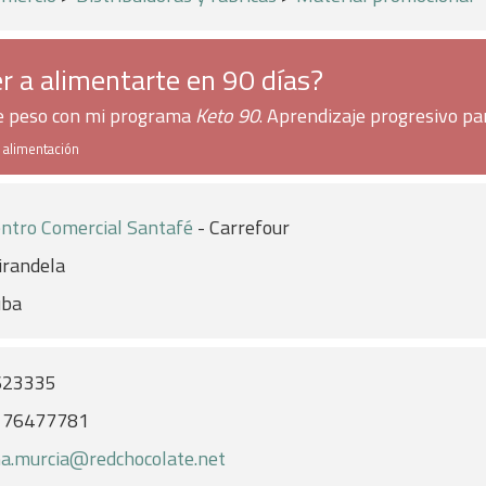
r a alimentarte en 90 días?
de peso con mi programa
Keto 90
. Aprendizaje progresivo pa
e alimentación
ntro Comercial Santafé
- Carrefour
randela
uba
623335
176477781
a.murcia@redchocolate.net