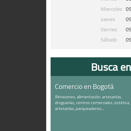
Miercoles
09
Jueves
09
Viernes
09
Sábado
09
Busca en
Comercio en Bogotá
Almacenes, alimentación, artesanías,
droguerías, centros comerciales, estética,
artesanías, parqueaderos...