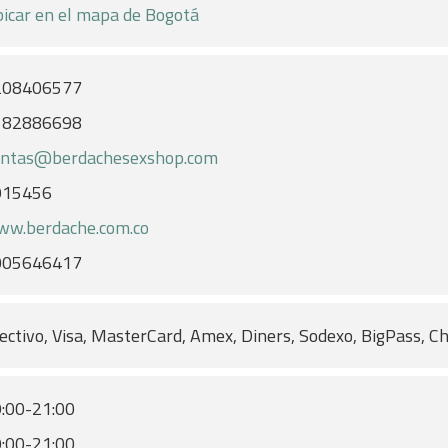
icar en el mapa de Bogotá
208406577
182886698
entas@berdachesexshop.com
915456
w.berdache.com.co
005646417
ectivo, Visa, MasterCard, Amex, Diners, Sodexo, BigPass, C
:00-21:00
:00-21:00