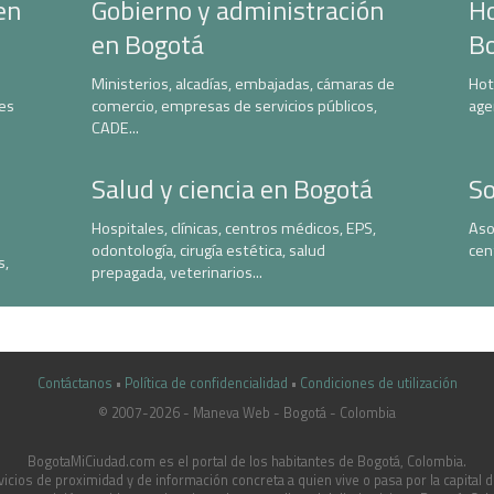
en
Gobierno y administración
Ho
en Bogotá
B
Ministerios, alcadías, embajadas, cámaras de
Hot
nes
comercio, empresas de servicios públicos,
age
CADE...
Salud y ciencia en Bogotá
So
Hospitales, clínicas, centros médicos, EPS,
Aso
odontología, cirugía estética, salud
cen
s,
prepagada, veterinarios...
Contáctanos
•
Política de confidencialidad
•
Condiciones de utilización
© 2007-2026 - Maneva Web - Bogotá - Colombia
casinoluck.ca
BogotaMiCiudad.com es el portal de los habitantes de Bogotá, Colombia.
icios de proximidad y de información concreta a quien vive o pasa por la capital 