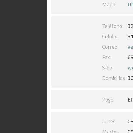
Mapa
Ub
Teléfono
3
Celular
3
Correo
v
Fax
6
Sitio
ww
Domicilios
3
Pago
Ef
Lunes
09
Martes
09