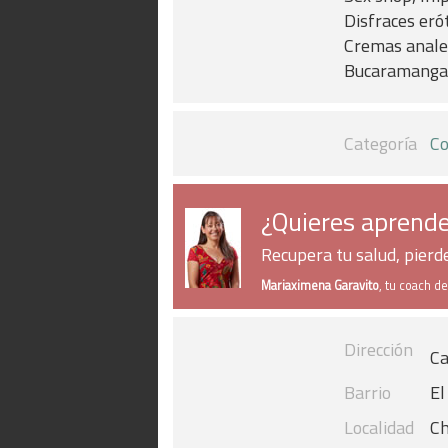
Disfraces eró
Cremas anales
Bucaramanga, 
Categoría
Co
¿Quieres aprende
Recupera tu salud, pier
Mariaximena Garavito
, tu coach d
Dirección
Ca
Barrio
El
Localidad
Ch