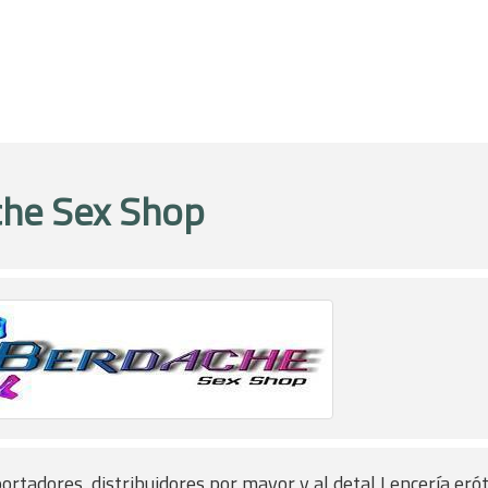
he Sex Shop
ortadores, distribuidores por mayor y al detal Lencería erót