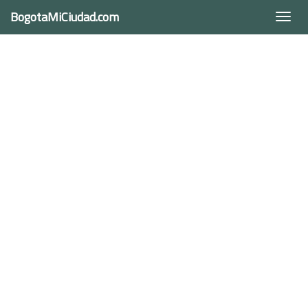
BogotaMiCiudad.com
Togg
navi