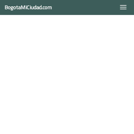
BogotaMiCiudad.com
Togg
navi