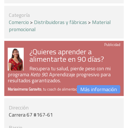
Categoría
Comercio
>
Distribuidoras y fábricas
>
Material
promocional
Publicidad
¿Quieres aprender a
alimentarte en 90 días?
Recupera tu salud, pierde peso con mi
programa
Keto 90
. Aprendizaje progresivo para
resultados garantizados.
Más información
Mariaximena Garavito
, tu coach de alimentación
Dirección
Carrera 67 #167-61
Barrio