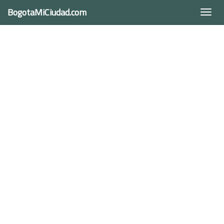
BogotaMiCiudad.com
Togg
navi