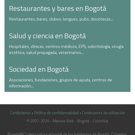
Restaurantes y bares en Bogotá
Restaurantes, bares, clubes, longues, pubs, discotecas...
Salud y ciencia en Bogotá
Hospitales, clínicas, centros médicos, EPS, odontología, cirugía
estética, salud prepagada, veterinarios...
Sociedad en Bogotá
Asociaciones, fundaciones, grupos de ayuda, centros de
información...
Contáctanos
•
Política de confidencialidad
•
Condiciones de utilización
© 2007-2026 - Maneva Web - Bogotá - Colombia
casinoluck.ca
BogotaMiCiudad.com es el portal de los habitantes de Bogotá, Colombia.