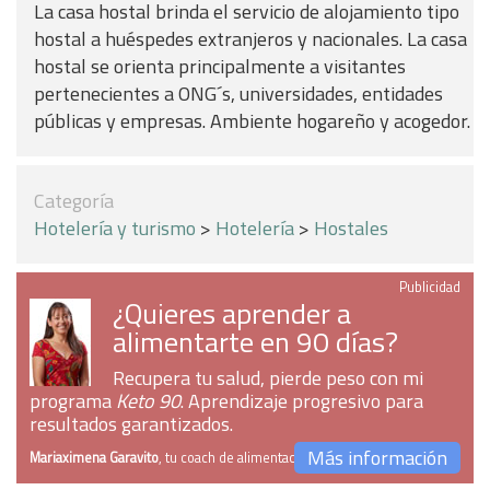
La casa hostal brinda el servicio de alojamiento tipo
hostal a huéspedes extranjeros y nacionales. La casa
hostal se orienta principalmente a visitantes
pertenecientes a ONG´s, universidades, entidades
públicas y empresas. Ambiente hogareño y acogedor.
Categoría
Hotelería y turismo
>
Hotelería
>
Hostales
Publicidad
¿Quieres aprender a
alimentarte en 90 días?
Recupera tu salud, pierde peso con mi
programa
Keto 90
. Aprendizaje progresivo para
resultados garantizados.
Más información
Mariaximena Garavito
, tu coach de alimentación