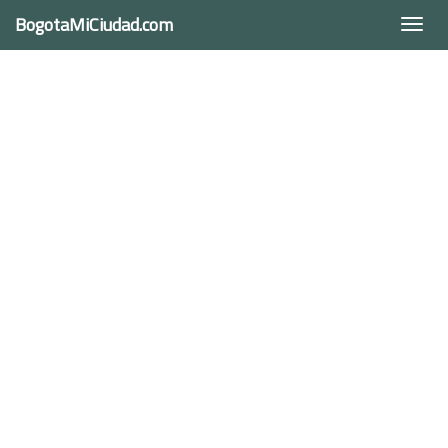
BogotaMiCiudad.com
Togg
navi