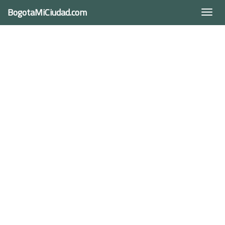
BogotaMiCiudad.com
Togg
navi