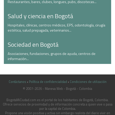
Restaurantes, bares, clubes, longues, pubs, discotecas...
Salud y ciencia en Bogotá
Hospitales, clínicas, centros médicos, EPS, odontología, cirugía
estética, salud prepagada, veterinarios...
Sociedad en Bogotá
Asociaciones, fundaciones, grupos de ayuda, centros de
información...
Contáctanos
•
Política de confidencialidad
•
Condiciones de utilización
© 2007-2026 - Maneva Web - Bogotá - Colombia
casinoluck.ca
BogotaMiCiudad.com es el portal de los habitantes de Bogotá, Colombia.
Ofrece servicios de proximidad y de información concreta a quien vive o pasa
por la capital de Colombia.
Propone una visión positiva y activa sin embargo realista del diario vivir en