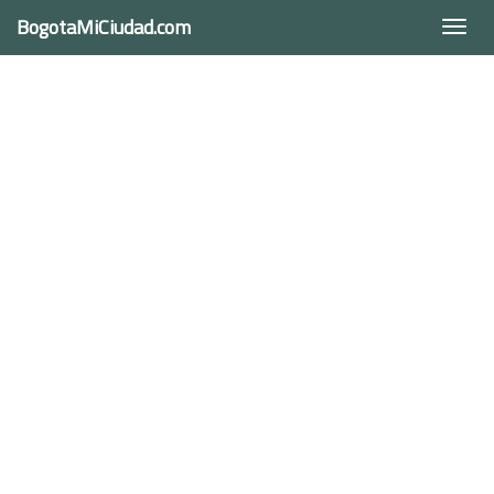
BogotaMiCiudad.com
Togg
navi