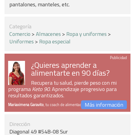
pantalones, manteles, etc.
Categoría
Comercio
>
Almacenes
>
Ropa y uniformes
>
Uniformes
>
Ropa especial
Publicidad
¿Quieres aprender a
alimentarte en 90 días?
Recupera tu salud, pierde peso con mi
programa
Keto 90
. Aprendizaje progresivo para
resultados garantizados.
Más información
Mariaximena Garavito
, tu coach de alimentación
Dirección
Diagonal 49 #54B-08 Sur