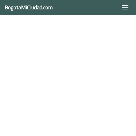
BogotaMiCiudad.com
Togg
navi