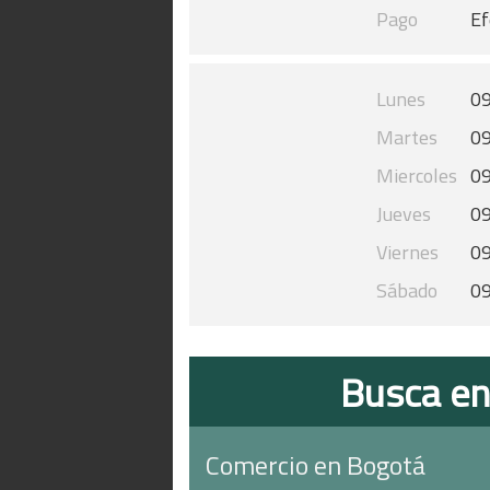
Pago
Ef
Lunes
09
Martes
09
Miercoles
09
Jueves
09
Viernes
09
Sábado
09
Busca en
Comercio en Bogotá