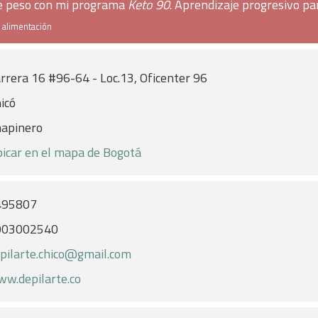
de peso con mi programa
Keto 90
. Aprendizaje progresivo pa
e alimentación
rrera 16 #96-64 - Loc.13, Oficenter 96
icó
apinero
icar en el mapa de Bogotá
495807
003002540
pilarte.chico@gmail.com
w.depilarte.co