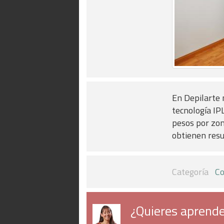
En Depilarte 
tecnología IP
pesos por zon
obtienen resu
Categoría
Co
¿Quieres aprende