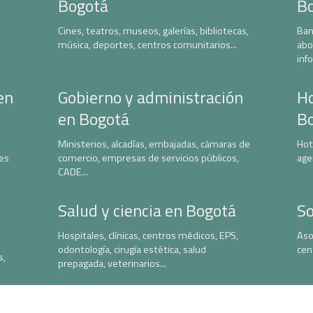
Bogotá
B
Cines, teatros, museos, galerías, bibliotecas,
Ban
música, deportes, centros comunitarios...
abo
inf
en
Gobierno y administración
Ho
en Bogotá
B
Ministerios, alcadías, embajadas, cámaras de
Hot
nes
comercio, empresas de servicios públicos,
age
CADE...
Salud y ciencia en Bogotá
So
Hospitales, clínicas, centros médicos, EPS,
Aso
odontología, cirugía estética, salud
cen
s,
prepagada, veterinarios...