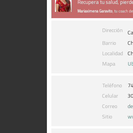
Recupera tu salud, pier
Mariaximena Garavito
, tu coach d
Dirección
Ca
Barrio
Ch
Localidad
Ch
Mapa
Ub
Teléfono
7
Celular
3
Correo
de
Sitio
ww