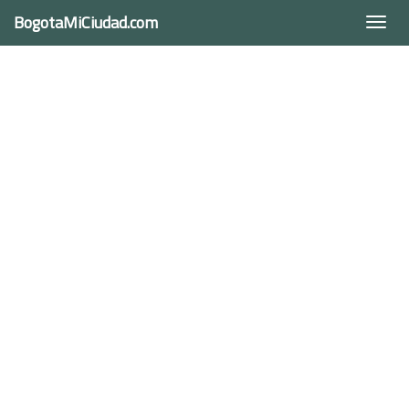
BogotaMiCiudad.com
Togg
navi