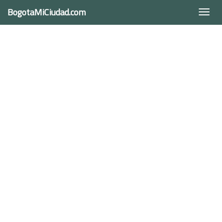
BogotaMiCiudad.com
Togg
navi