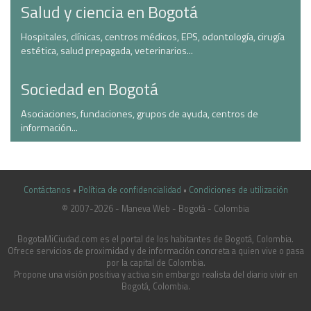
Salud y ciencia en Bogotá
Hospitales, clínicas, centros médicos, EPS, odontología, cirugía
estética, salud prepagada, veterinarios...
Sociedad en Bogotá
Asociaciones, fundaciones, grupos de ayuda, centros de
información...
Contáctanos
•
Política de confidencialidad
•
Condiciones de utilización
© 2007-2026 - Maneva Web - Bogotá - Colombia
casinoluck.ca
BogotaMiCiudad.com es el portal de los habitantes de Bogotá, Colombia.
Ofrece servicios de proximidad y de información concreta a quien vive o pasa
por la capital de Colombia.
Propone una visión positiva y activa sin embargo realista del diario vivir en
Bogotá, Colombia.