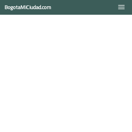
BogotaMiCiudad.com
Togg
navi