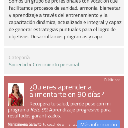
Somos un grupo de profesionales con vocación que
facilitamos procesos de sanidad, armonía, bienestar
y aprendizaje a través del entrenamiento y la
capacitación diná­mica, actualizada e integral y capaz
de generar estrategias puntuales para el logro de
objetivos. Desarrollamos programas y capa.
Categoría
Sociedad
>
Crecimiento personal
Publicidad
¿Quieres aprender a
alimentarte en 90 días?
Recupera tu salud, pierde peso con mi
programa
Keto 90
. Aprendizaje progresivo para
resultados garantizados.
Más información
Mariaximena Garavito
, tu coach de alimentación