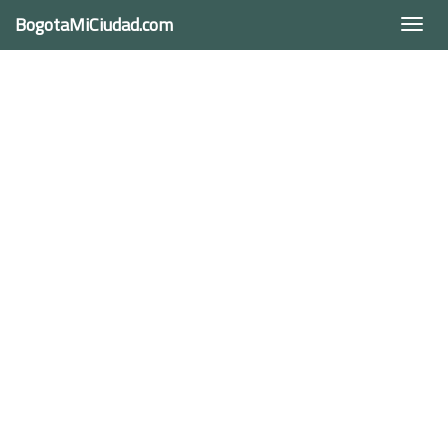
BogotaMiCiudad.com
Togg
navi