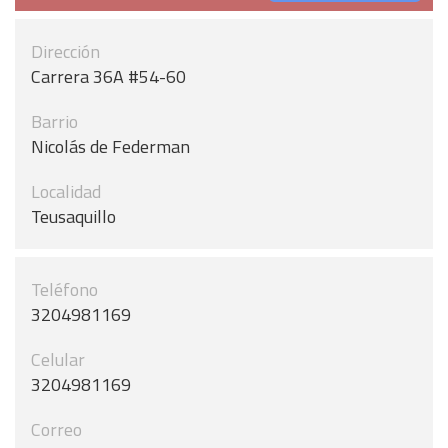
Dirección
Carrera 36A #54-60
Barrio
Nicolás de Federman
Localidad
Teusaquillo
Teléfono
3204981169
Celular
3204981169
Correo