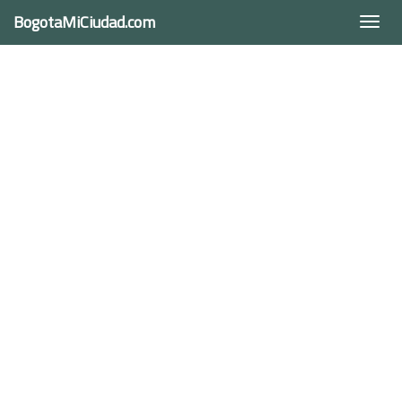
BogotaMiCiudad.com
Togg
navi