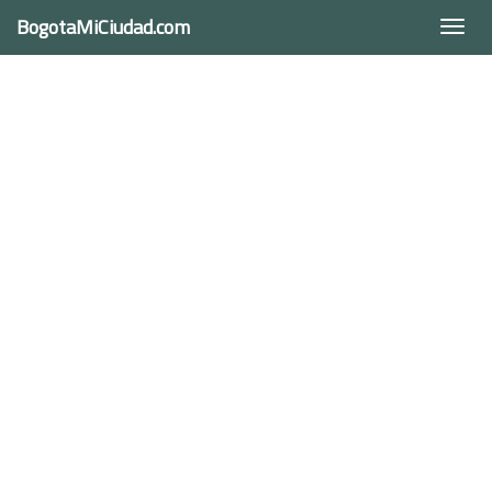
BogotaMiCiudad.com
Togg
navi