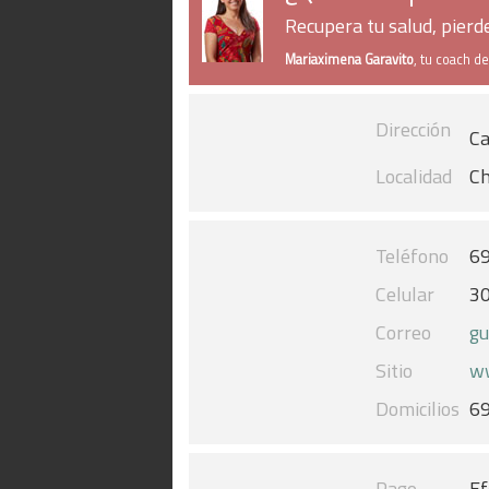
Recupera tu salud, pier
Mariaximena Garavito
, tu coach d
Dirección
Ca
Localidad
Ch
Teléfono
6
Celular
3
Correo
gu
Sitio
ww
Domicilios
6
Pago
Ef