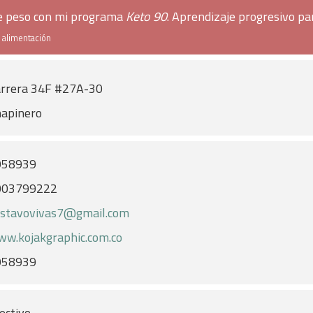
de peso con mi programa
Keto 90
. Aprendizaje progresivo pa
e alimentación
rrera 34F #27A-30
apinero
958939
003799222
stavovivas7@gmail.com
w.kojakgraphic.com.co
958939
ectivo