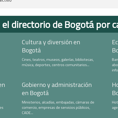
 el directorio de Bogotá por c
Cultura y diversión en
Ec
Bogotá
B
Cines, teatros, museos, galerías, bibliotecas,
Ban
música, deportes, centros comunitarios...
abo
inf
en
Gobierno y administración
Ho
en Bogotá
B
Ministerios, alcadías, embajadas, cámaras de
Hot
nes
comercio, empresas de servicios públicos,
age
CADE...