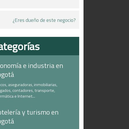
¿Eres dueño de este negocio?
ategorías
onomía e industria en
ogotá
cos, aseguradoras, inmobiliarias,
gados, contadores, transporte,
ormática e Internet...
telería y turismo en
ogotá