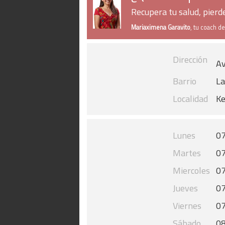
Recupera tu salud, pier
Mariaximena Garavito
, tu coach d
Dirección
Av
Barrio
La
Localidad
K
Lunes
07
Martes
07
Miercoles
07
Jueves
07
Viernes
07
Sábado
08