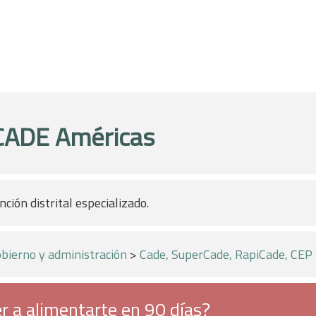
CADE Américas
ción distrital especializado.
bierno y administración
>
Cade, SuperCade, RapiCade, CEP
r a alimentarte en 90 días?