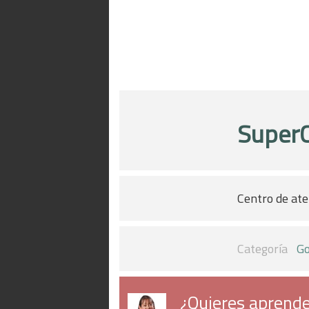
Super
Centro de aten
Categoría
Go
¿Quieres aprende