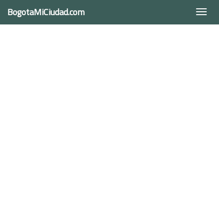
BogotaMiCiudad.com
Togg
navi