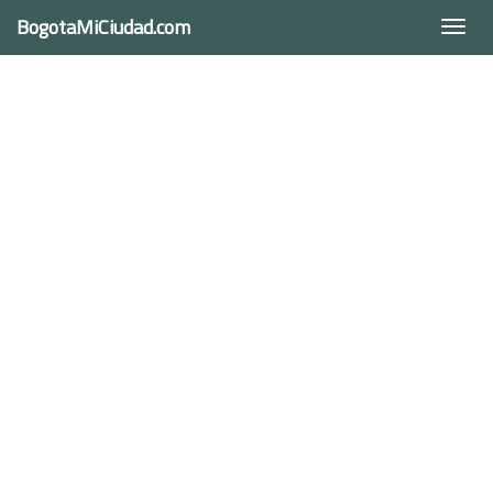
BogotaMiCiudad.com
Togg
navi