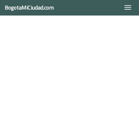
BogotaMiCiudad.com
Togg
navi