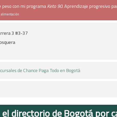
de peso con mi programa
Keto 90
. Aprendizaje progresivo pa
e alimentación
rrera 3 #3-37
osquera
cursales de Chance Paga Todo en Bogotá
 el directorio de Bogotá por c