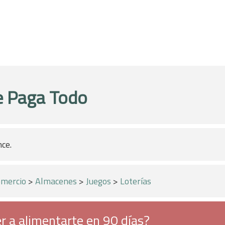
e Paga Todo
nce.
mercio
>
Almacenes
>
Juegos
>
Loterías
r a alimentarte en 90 días?