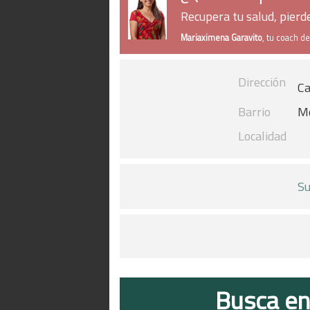
Recupera tu salud, pier
Mariaximena Garavito
, tu coach d
Dirección
Ca
Barrio
M
Localidad
Su
Busca en