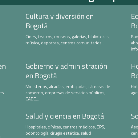
Cultura y diversión en
Ec
Bogotá
B
Cines, teatros, museos, galerías, bibliotecas,
Ban
música, deportes, centros comunitarios...
abo
inf
en
Gobierno y administración
Ho
en Bogotá
B
Ministerios, alcadías, embajadas, cámaras de
Hot
nes
comercio, empresas de servicios públicos,
age
CADE...
Salud y ciencia en Bogotá
So
Hospitales, clínicas, centros médicos, EPS,
Aso
odontología, cirugía estética, salud
cen
s,