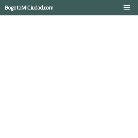
BogotaMiCiudad.com
Togg
navi