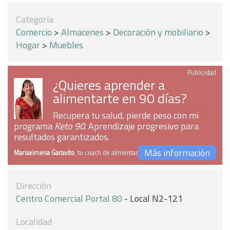
Categoría
Comercio
>
Almacenes
>
Decoración y mobiliario
>
Hogar
>
Muebles
Publicidad
¿Quieres aprender a
alimentarte en 90 días?
Recupera tu salud, pierde peso con mi
programa
Keto 90
. Aprendizaje progresivo para
resultados garantizados.
Más información
Mariaximena Garavito
, tu coach de alimentación
Dirección
Centro Comercial Portal 80
- Local N2-121
Localidad