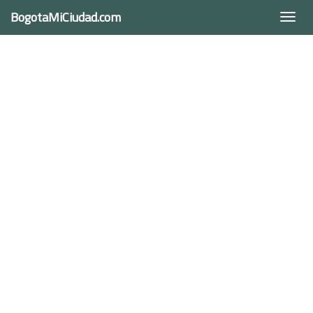
BogotaMiCiudad.com
Togg
navi