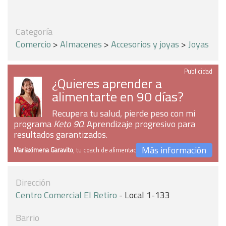
Categoría
Comercio
>
Almacenes
>
Accesorios y joyas
>
Joyas
Publicidad
¿Quieres aprender a
alimentarte en 90 días?
Recupera tu salud, pierde peso con mi
programa
Keto 90
. Aprendizaje progresivo para
resultados garantizados.
Más información
Mariaximena Garavito
, tu coach de alimentación
Dirección
Centro Comercial El Retiro
- Local 1-133
Barrio